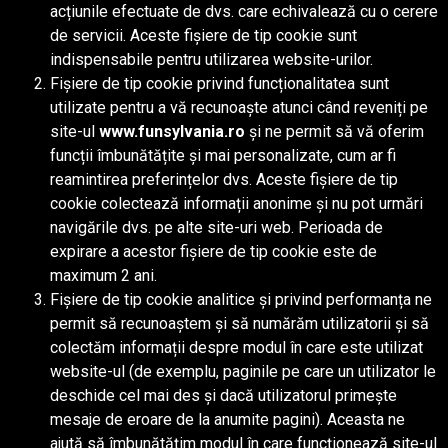
acțiunile efectuate de dvs. care echivalează cu o cerere
de servicii. Aceste fișiere de tip cookie sunt
indispensabile pentru utilizarea website-urilor.
Fișiere de tip cookie privind funcționalitatea sunt
utilizate pentru a vă recunoaște atunci când reveniți pe
site-ul
www.funsylvania.ro
și ne permit să vă oferim
funcții îmbunătățite și mai personalizate, cum ar fi
reamintirea preferințelor dvs. Aceste fișiere de tip
cookie colectează informații anonime și nu pot urmări
navigările dvs. pe alte site-uri web. Perioada de
expirare a acestor fișiere de tip cookie este de
maximum 2 ani.
Fișiere de tip cookie analitice și privind performanța ne
permit să recunoaștem și să numărăm utilizatorii și să
colectăm informații despre modul în care este utilizat
website-ul (de exemplu, paginile pe care un utilizator le
deschide cel mai des și dacă utilizatorul primește
mesaje de eroare de la anumite pagini). Aceasta ne
ajută să îmbunătățim modul în care funcționează site-ul