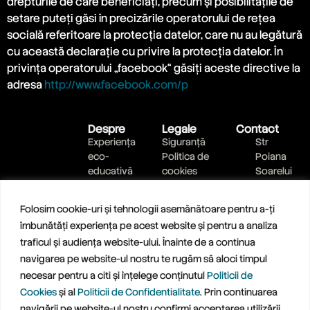
drepturile de care beneficiaţi, precum şi posibilităţile de
setare puteţi găsi în precizările operatorului de reţea
socială referitoare la protecţia datelor, care nu au legătură
cu această declaraţie cu privire la protecţia datelor. În
privinţa operatorului „facebook“ găsiţi aceste directive la
adresa
http://www.facebook.com/p
Despre
Legale
Contact
Experiența
Siguranță
Str
eco-
Politica de
Poiana
educativă
cookies
Soarelui
Bilete
Politica de
nr 17,
Planifică
confidențialitate
Poiana
Folosim cookie-uri și tehnologii asemănătoare pentru a-ți
vizita
Brasov,
îmbunătăți experiența pe acest website și pentru a analiza
Ateliere
jud
traficul și audiența website-ului. Înainte de a continua
Brasov
navigarea pe website-ul nostru te rugăm să aloci timpul
0799
889 900
necesar pentru a citi și înțelege conținutul
Politicii de
Scrie-ne
Cookies
și al
Politicii de Confidentialitate
. Prin continuarea
un mesaj
navigării pe website-ul nostru confirmi acceptarea utilizării