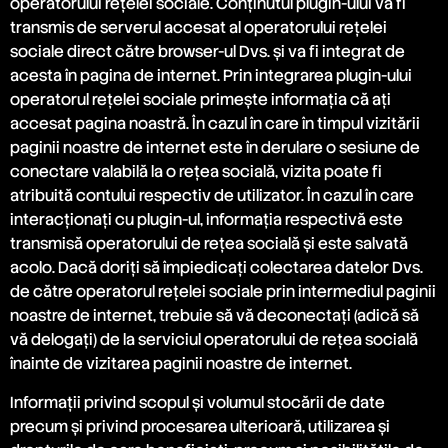
operatorului reţelei sociale. Conţinutul plugin-ului va fi
transmis de serverul accesat al operatorului reţelei
sociale direct către browser-ul Dvs. şi va fi integrat de
acesta în pagina de internet. Prin integrarea plugin-ului
operatorul reţelei sociale primeşte informaţia că aţi
accesat pagina noastră. În cazul în care în timpul vizitării
paginii noastre de internet este în derulare o sesiune de
conectare valabilă la o reţea socială, vizita poate fi
atribuită contului respectiv de utilizator. În cazul în care
interacţionaţi cu plugin-ul, informaţia respectivă este
transmisă operatorului de reţea socială şi este salvată
acolo. Dacă doriţi să împiedicaţi colectarea datelor Dvs.
de către operatorul reţelei sociale prin intermediul paginii
noastre de internet, trebuie să vă deconectaţi (adică să
vă delogaţi) de la serviciul operatorului de reţea socială
înainte de vizitarea paginii noastre de internet.
Informaţii privind scopul şi volumul stocării de date
precum şi privind procesarea ulterioară, utilizarea şi