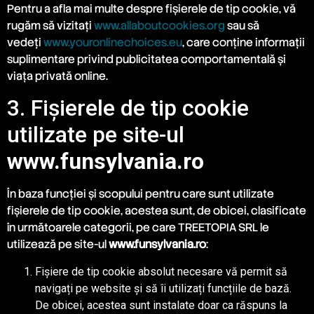
Pentru a afla mai multe despre fișierele de tip cookie, vă
rugăm să vizitați
www.allaboutcookies.org
sau să
vedeți
www.youronlinechoices.eu
, care conține informații
suplimentare privind publicitatea comportamentală și
viața privată online.
3. Fișierele de tip cookie
utilizate pe site-ul
www.funsylvania.ro
În baza funcției și scopului pentru care sunt utilizate
fișierele de tip cookie, acestea sunt, de obicei, clasificate
în următoarele categorii, pe care TREETOPIA SRL le
utilizează pe site-ul
www.funsylvania.ro
:
Fișiere de tip cookie absolut necesare vă permit să
navigați pe website și să îi utilizați funcțiile de bază.
De obicei, acestea sunt instalate doar ca răspuns la