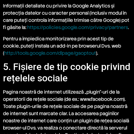
Informații detaliate cu privire la Google Analytics și
protecția datelor cu caracter personal (inclusiv modul în
care puteți controla informațiile trimise către Google) pot
fi găsite la:
https://policies.google.com/privacy/partners
.
Pentru a împiedica monitorizarea prin acest tip de
cookie, puteți instala un add-in pe browserul Dvs. web
(
http://tools.google.com/dlpage/gaoptout
).
5. Fișiere de tip cookie privind
rețelele sociale
Pagina noastră de internet utilizează „plugin“-uri de la
operatorii de reţele sociale (de ex.: www.facebook.com).
Toate plugin-urile de reţele sociale de pe pagina noastră
de internet sunt marcate clar. La accesarea paginilor
noastre de internet care conţin un plugin de reţea socială
browser-ul Dvs. va realiza o conectare directă la serverul