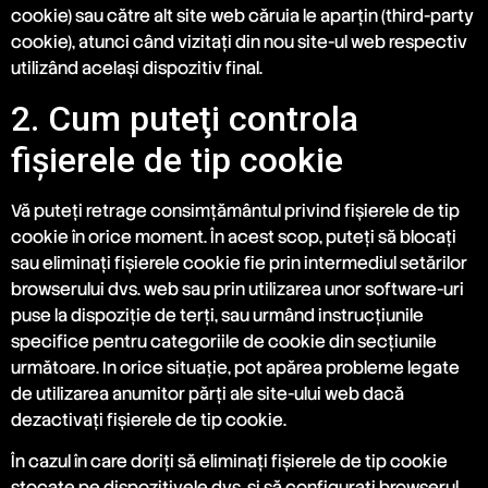
cookie) sau către alt site web căruia le aparțin (third-party
cookie), atunci când vizitați din nou site-ul web respectiv
utilizând același dispozitiv final.
2. Cum puteţi controla
fişierele de tip cookie
Vă puteți retrage consimțământul privind fișierele de tip
cookie în orice moment. În acest scop, puteţi să blocaţi
sau eliminaţi fişierele cookie fie prin intermediul setărilor
browserului dvs. web sau prin utilizarea unor software-uri
puse la dispoziţie de terți, sau urmând instrucţiunile
specifice pentru categoriile de cookie din secţiunile
următoare. In orice situaţie, pot apărea probleme legate
de utilizarea anumitor părți ale site-ului web dacă
dezactivaţi fişierele de tip cookie.
În cazul în care doriți să eliminați fișierele de tip cookie
stocate pe dispozitivele dvs. și să configurați browserul