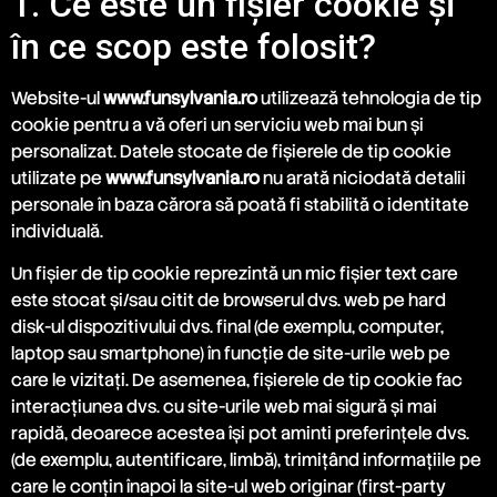
1. Ce este un fişier cookie şi
în ce scop este folosit?
Website-ul
www.funsylvania.ro
utilizează tehnologia de tip
cookie pentru a vă oferi un serviciu web mai bun și
personalizat. Datele stocate de fișierele de tip cookie
utilizate pe
www.funsylvania.ro
nu arată niciodată detalii
personale în baza cărora să poată fi stabilită o identitate
individuală.
Un fișier de tip cookie reprezintă un mic fișier text care
este stocat și/sau citit de browserul dvs. web pe hard
disk-ul dispozitivului dvs. final (de exemplu, computer,
laptop sau smartphone) în funcție de site-urile web pe
care le vizitați. De asemenea, fișierele de tip cookie fac
interacțiunea dvs. cu site-urile web mai sigură și mai
rapidă, deoarece acestea își pot aminti preferințele dvs.
(de exemplu, autentificare, limbă), trimițând informațiile pe
care le conțin înapoi la site-ul web originar (first-party