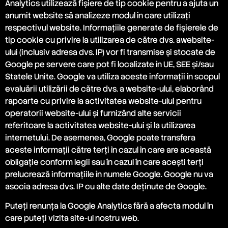
Analytics utilizează fișiere de tip cookie pentru a ajuta un
anumit website să analizeze modul în care utilizați
respectivul website. Informațiile generate de fișierele de
tip cookie cu privire la utilizarea de către dvs. awebsite-
ului (inclusiv adresa dvs. IP) vor fi transmise și stocate de
Google pe servere care pot fi localizate în UE, SEE şi/sau
Statele Unite. Google va utiliza aceste informații în scopul
evaluării utilizării de către dvs. a website-ului, elaborând
rapoarte cu privire la activitatea website-ului pentru
operatorii website-ului și furnizând alte servicii
referitoare la activitatea website-ului și la utilizarea
internetului. De asemenea, Google poate transfera
aceste informații către terți în cazul în care are această
obligaţie conform legii sau în cazul în care acești terți
prelucrează informațiile în numele Google. Google nu va
asocia adresa dvs. IP cu alte date deținute de Google.
Puteți renunța la Google Analytics fără a afecta modul în
care puteți vizita site-ul nostru web.