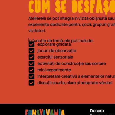
Cum se desfăș
Atelierele se pot integra în vizita obișnuită sa
experiențe dedicate pentru școli, grupuri și a
vizitatori.
În funcție de temă, ele pot include:
explorare ghidată
jocuri de observație
exerciții senzoriale
activități de construcție sau sortare
mici experimente
interpretare creativă a elementelor natu
discuții scurte, clare și adaptate vârstei
Despre