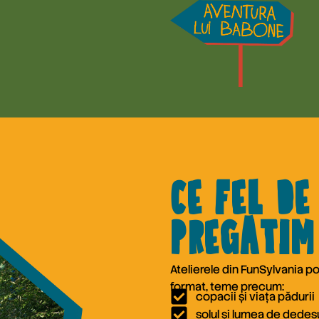
Ce fel de
pregătim
Atelierele din FunSylvania pot
format, teme precum:
copacii și viața pădurii
solul și lumea de dedes