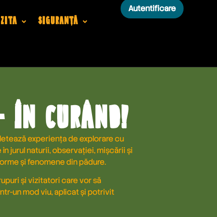
Autentificare
izita
Siguranță
- În curând!
letează experiența de explorare cu
în jurul naturii, observației, mișcării și
, forme și fenomene din pădure.
puri și vizitatori care vor să
r-un mod viu, aplicat și potrivit