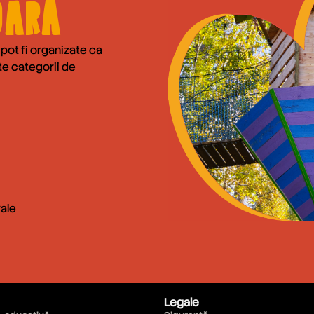
oară
u pot fi organizate ca
lte categorii de
rale
Legale