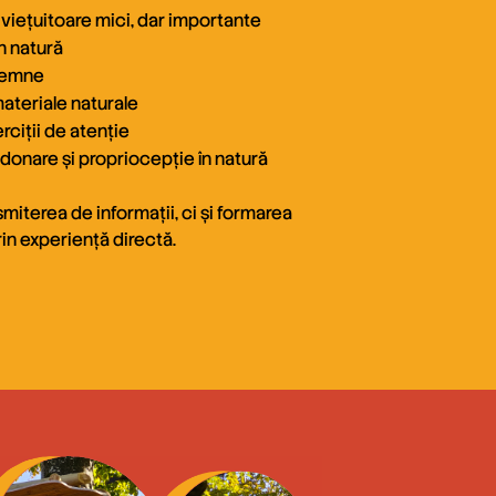
e viețuitoare mici, dar importante
n natură
 semne
materiale naturale
rciții de atenție
rdonare și propriocepție în natură
miterea de informații, ci și formarea
prin experiență directă.