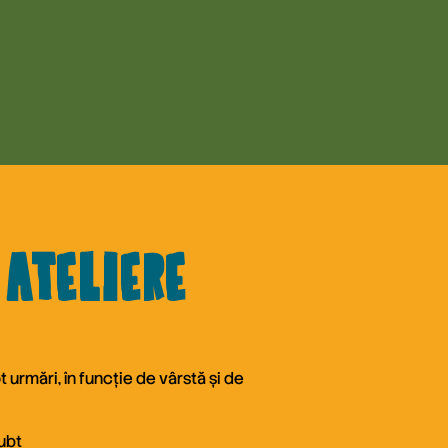
 ateliere
 urmări, în funcție de vârstă și de
ubt