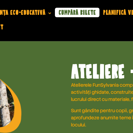
nța eco-educativă
Cumpără Bilete
Planifică v
ct
Ateliere 
Atelierele FunSylvania comp
activități ghidate, construite 
lucrului direct cu materiale
Sunt gândite pentru copii, gru
aprofundeze anumite teme înt
locului.