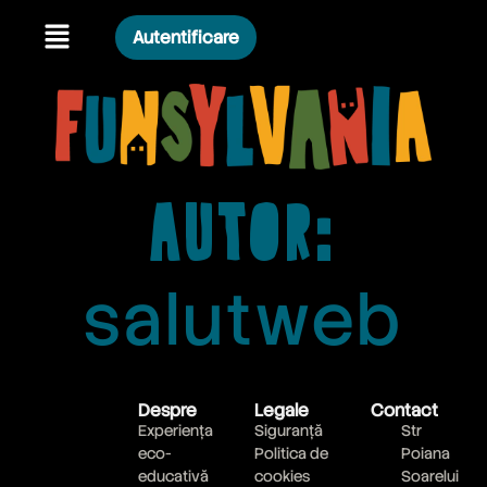
Autentificare
Autor:
salutweb
Despre
Legale
Contact
Experiența
Siguranță
Str
eco-
Politica de
Poiana
educativă
cookies
Soarelui