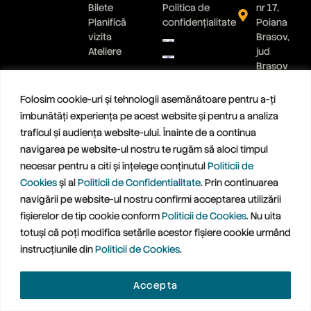
Bilete
Politica de
nr 17,
Planifică
confidențialitate
Poiana
vizita
Brasov,
Ateliere
jud
Brasov
0799
889 900
Folosim cookie-uri și tehnologii asemănătoare pentru a-ți
Scrie-ne
îmbunătăți experiența pe acest website și pentru a analiza
un mesaj
traficul și audiența website-ului. Înainte de a continua
navigarea pe website-ul nostru te rugăm să aloci timpul
necesar pentru a citi și înțelege conținutul
Politicii de
Cookies
și al
Politicii de Confidentialitate
. Prin continuarea
navigării pe website-ul nostru confirmi acceptarea utilizării
fișierelor de tip cookie conform
Politicii de Cookies
. Nu uita
© 2026 TREETOPIA SRL
totuși că poți modifica setările acestor fișiere cookie urmând
instrucțiunile din
Politicii de Cookies
.
Accepta