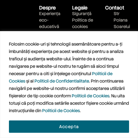
Despre
Legale
Contact
Experiența
Siguranță
Str
eco-
Politica de
Poiana
educativă
cookies
Soarelui
Bilete
Politica de
nr 17,
Planifică
confidențialitate
Poiana
Folosim cookie-uri și tehnologii asemănătoare pentru a-ți
vizita
Brasov,
îmbunătăți experiența pe acest website și pentru a analiza
Ateliere
jud
traficul și audiența website-ului. Înainte de a continua
Brasov
0799
navigarea pe website-ul nostru te rugăm să aloci timpul
889 900
necesar pentru a citi și înțelege conținutul
Politicii de
Scrie-ne
Cookies
și al
Politicii de Confidentialitate
. Prin continuarea
un mesaj
navigării pe website-ul nostru confirmi acceptarea utilizării
fișierelor de tip cookie conform
Politicii de Cookies
. Nu uita
totuși că poți modifica setările acestor fișiere cookie urmând
instrucțiunile din
Politicii de Cookies
.
Accepta
© 2026 TREETOPIA SRL