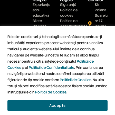
Experiența
Siguranță
Str
eco-
Politica de
Poiana
educativă
cookies
Soarelui
Bilete
Politica de
nr 17,
Planifică
confidențialitate
Poiana
vizita
Brasov,
Folosim cookie-uri și tehnologii asemănătoare pentru a-ți
Ateliere
jud
Brasov
îmbunătăți experiența pe acest website și pentru a analiza
0799
traficul și audiența website-ului. Înainte de a continua
889 900
navigarea pe website-ul nostru te rugăm să aloci timpul
Scrie-ne
necesar pentru a citi și înțelege conținutul
Politicii de
un mesaj
Cookies
și al
Politicii de Confidentialitate
. Prin continuarea
navigării pe website-ul nostru confirmi acceptarea utilizării
fișierelor de tip cookie conform
Politicii de Cookies
. Nu uita
totuși că poți modifica setările acestor fișiere cookie urmând
instrucțiunile din
Politicii de Cookies
.
© 2026 TREETOPIA SRL
Accepta