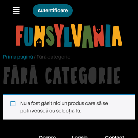
Autentificare
Prima pagină
/ Fără categorie
Fără categorie
Nu a fost găsit niciun produs care să se
potrivească cu selecția ta.
Despre
Legale
Contact